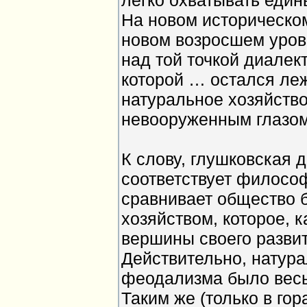
легко охватывать един
На новом историческом
новом возросшем уров
над той точкой диалек
которой … остался леж
натуральное хозяйство
невооруженным глазом
К слову, глушковская 
соответствует филосо
сравнивает общество 
хозяйством, которое, к
вершины своего разви
Действительно, натура
феодализма было весь
Таким же (только в го