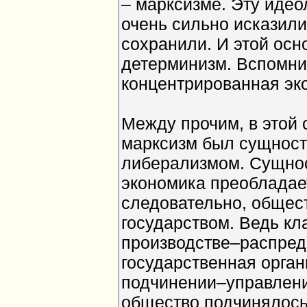
– марксизме. Эту идео
очень сильно исказили,
сохранили. И этой ос
детерминизм. Вспомни
концентрированная эко
Между прочим, в этой 
марксизм был сущност
либерализмом. Сущнос
экономика преобладает
следовательно, общес
государством. Ведь кл
производстве–распреде
государственная орган
подчинении–управлени
общество подчинялось 