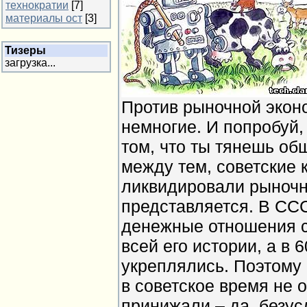
технократии
[7]
материалы ост
[3]
Тизеры
загрузка...
Против рыночной экон
немногие. И попробуй, 
том, что ты тянешь об
между тем, советские 
ликвидировали рыночн
представляется. В СС
денежные отношения 
всей его истории, а в 
укреплялись. Поэтому 
в советское время не о
принижали – да, безус