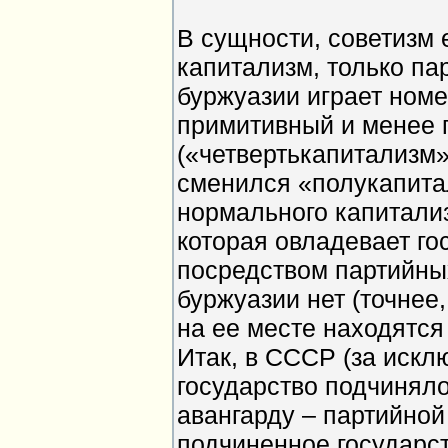
В сущности, советизм 
капитализм, только па
буржуазии играет номе
примитивный и менее 
(«четвертькапитализм»
сменился «полукапита
нормального капитали
которая овладевает г
посредством партийных
буржуазии нет (точнее,
на ее месте находятся 
Итак, в СССР (за искл
государство подчиняло
авангарду – партийной
подчиненное государст