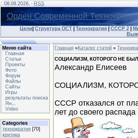
08.08.2026,
·
RSS
Орден Современной Технократи
Цели
|
Структура ОСТ
|
Технократия
|
СССР 2
|
М
Выж
Меню сайта
Главная
»
Каталог статей
»
Технокр
Главная
Статьи
СОЦИАЛИЗМ, КОТОРОГО НЕ БЫ
Проекты
Александр Елисеев
Фото
Форум
Файлы
СОЦИАЛИЗМ, КОТОР
Сайты
Игры
результаты поиска
СССР отказался от пла
Ян...
Video
лет до своего распада
Categories
технократия
[70]
критика